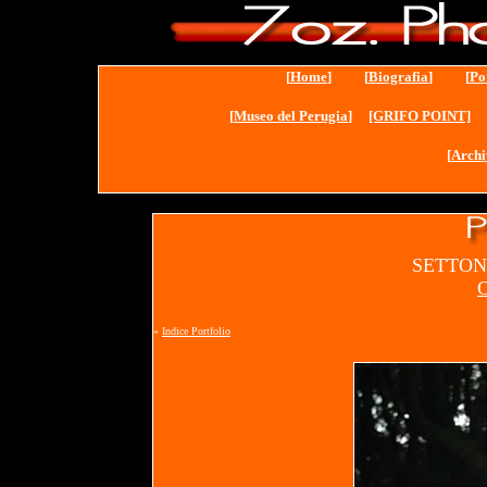
[
Home
] [
Biografia
] [
Po
[
Museo del Perugia
]
[GRIFO POINT]
[
Archi
SETTON
O
«
Indice Portfolio