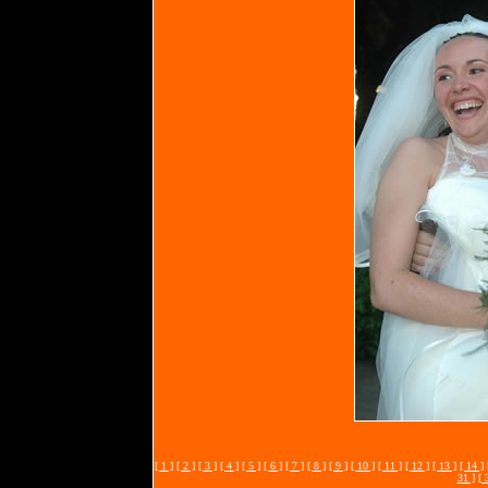
[ 1 ]
[ 2 ]
[ 3 ]
[ 4 ]
[ 5 ]
[ 6 ]
[ 7 ]
[ 8 ]
[ 9 ]
[ 10 ]
[ 11 ]
[ 12 ]
[ 13 ]
[ 14 ]
31 ]
[ 