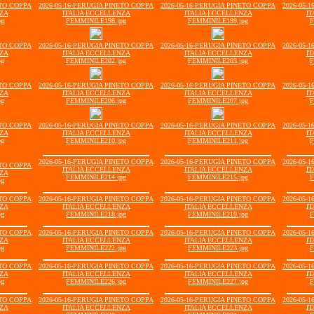
ETO COPPA
2026-05-16-PERUGIA PINETO COPPA
2026-05-16-PERUGIA PINETO COPPA
2026-05-
NZA
ITALIA ECCELLENZA
ITALIA ECCELLENZA
IT
pg
FEMMINILE198.jpg
FEMMINILE199.jpg
F
ETO COPPA
2026-05-16-PERUGIA PINETO COPPA
2026-05-16-PERUGIA PINETO COPPA
2026-05-
NZA
ITALIA ECCELLENZA
ITALIA ECCELLENZA
IT
pg
FEMMINILE202.jpg
FEMMINILE203.jpg
F
ETO COPPA
2026-05-16-PERUGIA PINETO COPPA
2026-05-16-PERUGIA PINETO COPPA
2026-05-
NZA
ITALIA ECCELLENZA
ITALIA ECCELLENZA
IT
pg
FEMMINILE206.jpg
FEMMINILE207.jpg
F
ETO COPPA
2026-05-16-PERUGIA PINETO COPPA
2026-05-16-PERUGIA PINETO COPPA
2026-05-
NZA
ITALIA ECCELLENZA
ITALIA ECCELLENZA
IT
pg
FEMMINILE210.jpg
FEMMINILE211.jpg
F
2026-05-16-PERUGIA PINETO COPPA
2026-05-16-PERUGIA PINETO COPPA
2026-05-
ETO COPPA
ITALIA ECCELLENZA
ITALIA ECCELLENZA
IT
NZA
FEMMINILE214.jpg
FEMMINILE215.jpg
F
pg
ETO COPPA
2026-05-16-PERUGIA PINETO COPPA
2026-05-16-PERUGIA PINETO COPPA
2026-05-
NZA
ITALIA ECCELLENZA
ITALIA ECCELLENZA
IT
pg
FEMMINILE218.jpg
FEMMINILE219.jpg
F
ETO COPPA
2026-05-16-PERUGIA PINETO COPPA
2026-05-16-PERUGIA PINETO COPPA
2026-05-
NZA
ITALIA ECCELLENZA
ITALIA ECCELLENZA
IT
pg
FEMMINILE222.jpg
FEMMINILE223.jpg
F
ETO COPPA
2026-05-16-PERUGIA PINETO COPPA
2026-05-16-PERUGIA PINETO COPPA
2026-05-
NZA
ITALIA ECCELLENZA
ITALIA ECCELLENZA
IT
pg
FEMMINILE226.jpg
FEMMINILE227.jpg
F
ETO COPPA
2026-05-16-PERUGIA PINETO COPPA
2026-05-16-PERUGIA PINETO COPPA
2026-05-
NZA
ITALIA ECCELLENZA
ITALIA ECCELLENZA
IT