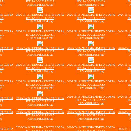
NZA
ITALIA ECCELLENZA
ITALIA ECCELLENZA
IT
pg
FEMMINILE070.jpg
FEMMINILE071.jpg
F
ETO COPPA
2026-05-16-PERUGIA PINETO COPPA
2026-05-16-PERUGIA PINETO COPPA
2026-05-
NZA
ITALIA ECCELLENZA
ITALIA ECCELLENZA
IT
pg
FEMMINILE074.jpg
FEMMINILE075.jpg
F
ETO COPPA
2026-05-16-PERUGIA PINETO COPPA
2026-05-16-PERUGIA PINETO COPPA
2026-05-
NZA
ITALIA ECCELLENZA
ITALIA ECCELLENZA
IT
pg
FEMMINILE078.jpg
FEMMINILE079.jpg
F
ETO COPPA
2026-05-16-PERUGIA PINETO COPPA
2026-05-16-PERUGIA PINETO COPPA
2026-05-
NZA
ITALIA ECCELLENZA
ITALIA ECCELLENZA
IT
pg
FEMMINILE082.jpg
FEMMINILE083.jpg
F
ETO COPPA
2026-05-16-PERUGIA PINETO COPPA
2026-05-16-PERUGIA PINETO COPPA
2026-05-
NZA
ITALIA ECCELLENZA
ITALIA ECCELLENZA
IT
pg
FEMMINILE086.jpg
FEMMINILE087.jpg
F
ETO COPPA
2026-05-16-PERUGIA PINETO COPPA
2026-05-16-PERUGIA PINETO COPPA
2026-05-
NZA
ITALIA ECCELLENZA
ITALIA ECCELLENZA
IT
pg
FEMMINILE090.jpg
FEMMINILE091.jpg
F
2026-05-16-PERUGIA PINETO COPPA
2026-05-
ETO COPPA
2026-05-16-PERUGIA PINETO COPPA
ITALIA ECCELLENZA
IT
NZA
ITALIA ECCELLENZA
FEMMINILE095.jpg
F
pg
FEMMINILE094.jpg
ETO COPPA
2026-05-16-PERUGIA PINETO COPPA
2026-05-16-PERUGIA PINETO COPPA
2026-05-
NZA
ITALIA ECCELLENZA
ITALIA ECCELLENZA
IT
pg
FEMMINILE098.jpg
FEMMINILE099.jpg
F
2026-05-16-PERUGIA PINETO COPPA
2026-05-16-PERUGIA PINETO COPPA
ETO COPPA
2026-05-
ITALIA ECCELLENZA
ITALIA ECCELLENZA