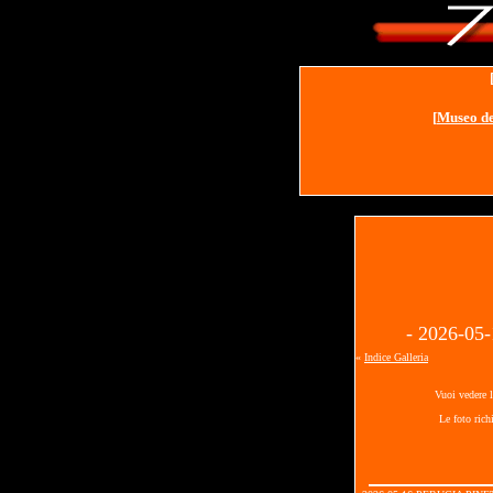
[
Museo de
- 2026-0
«
Indice Galleria
Vuoi vedere l
Le foto rich