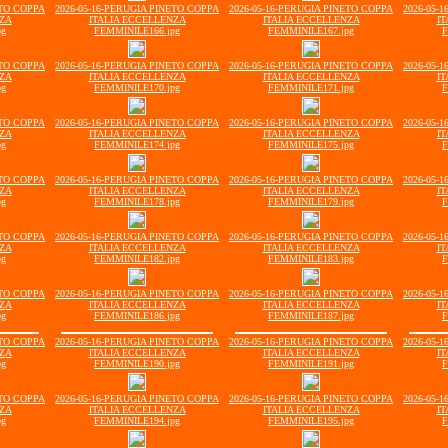
ETO COPPA
2026-05-16-PERUGIA PINETO COPPA
2026-05-16-PERUGIA PINETO COPPA
2026-05-
NZA
ITALIA ECCELLENZA
ITALIA ECCELLENZA
IT
pg
FEMMINILE166.jpg
FEMMINILE167.jpg
F
ETO COPPA
2026-05-16-PERUGIA PINETO COPPA
2026-05-16-PERUGIA PINETO COPPA
2026-05-
NZA
ITALIA ECCELLENZA
ITALIA ECCELLENZA
IT
pg
FEMMINILE170.jpg
FEMMINILE171.jpg
F
ETO COPPA
2026-05-16-PERUGIA PINETO COPPA
2026-05-16-PERUGIA PINETO COPPA
2026-05-
NZA
ITALIA ECCELLENZA
ITALIA ECCELLENZA
IT
pg
FEMMINILE174.jpg
FEMMINILE175.jpg
F
ETO COPPA
2026-05-16-PERUGIA PINETO COPPA
2026-05-16-PERUGIA PINETO COPPA
2026-05-
NZA
ITALIA ECCELLENZA
ITALIA ECCELLENZA
IT
pg
FEMMINILE178.jpg
FEMMINILE179.jpg
F
ETO COPPA
2026-05-16-PERUGIA PINETO COPPA
2026-05-16-PERUGIA PINETO COPPA
2026-05-
NZA
ITALIA ECCELLENZA
ITALIA ECCELLENZA
IT
pg
FEMMINILE182.jpg
FEMMINILE183.jpg
F
ETO COPPA
2026-05-16-PERUGIA PINETO COPPA
2026-05-16-PERUGIA PINETO COPPA
2026-05-
NZA
ITALIA ECCELLENZA
ITALIA ECCELLENZA
IT
pg
FEMMINILE186.jpg
FEMMINILE187.jpg
F
ETO COPPA
2026-05-16-PERUGIA PINETO COPPA
2026-05-16-PERUGIA PINETO COPPA
2026-05-
NZA
ITALIA ECCELLENZA
ITALIA ECCELLENZA
IT
pg
FEMMINILE190.jpg
FEMMINILE191.jpg
F
ETO COPPA
2026-05-16-PERUGIA PINETO COPPA
2026-05-16-PERUGIA PINETO COPPA
2026-05-
NZA
ITALIA ECCELLENZA
ITALIA ECCELLENZA
IT
pg
FEMMINILE194.jpg
FEMMINILE195.jpg
F