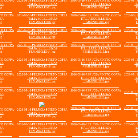
ETO COPPA
2026-05-16-PERUGIA PINETO COPPA
2026-05-16-PERUGIA PINETO COPPA
2026-05-
NZA
ITALIA ECCELLENZA
ITALIA ECCELLENZA
IT
pg
FEMMINILE002.jpg
FEMMINILE003.jpg
F
ETO COPPA
2026-05-16-PERUGIA PINETO COPPA
2026-05-16-PERUGIA PINETO COPPA
2026-05-
NZA
ITALIA ECCELLENZA
ITALIA ECCELLENZA
IT
pg
FEMMINILE006.jpg
FEMMINILE007.jpg
F
ETO COPPA
2026-05-16-PERUGIA PINETO COPPA
2026-05-16-PERUGIA PINETO COPPA
2026-05-
NZA
ITALIA ECCELLENZA
ITALIA ECCELLENZA
IT
pg
FEMMINILE010.jpg
FEMMINILE011.jpg
F
ETO COPPA
2026-05-16-PERUGIA PINETO COPPA
2026-05-16-PERUGIA PINETO COPPA
2026-05-
NZA
ITALIA ECCELLENZA
ITALIA ECCELLENZA
IT
pg
FEMMINILE014.jpg
FEMMINILE015.jpg
F
ETO COPPA
2026-05-16-PERUGIA PINETO COPPA
2026-05-16-PERUGIA PINETO COPPA
2026-05-
NZA
ITALIA ECCELLENZA
ITALIA ECCELLENZA
IT
pg
FEMMINILE018.jpg
FEMMINILE019.jpg
F
ETO COPPA
2026-05-16-PERUGIA PINETO COPPA
2026-05-16-PERUGIA PINETO COPPA
2026-05-
NZA
ITALIA ECCELLENZA
ITALIA ECCELLENZA
IT
pg
FEMMINILE022.jpg
FEMMINILE023.jpg
F
ETO COPPA
2026-05-16-PERUGIA PINETO COPPA
2026-05-16-PERUGIA PINETO COPPA
2026-05-
NZA
ITALIA ECCELLENZA
ITALIA ECCELLENZA
IT
pg
FEMMINILE026.jpg
FEMMINILE027.jpg
F
2026-05-16-PERUGIA PINETO COPPA
2026-05-
ETO COPPA
2026-05-16-PERUGIA PINETO COPPA
ITALIA ECCELLENZA
IT
NZA
ITALIA ECCELLENZA
FEMMINILE031.jpg
F
pg
FEMMINILE030.jpg
ETO COPPA
2026-05-16-PERUGIA PINETO COPPA
2026-05-16-PERUGIA PINETO COPPA
2026-05-
NZA
ITALIA ECCELLENZA
ITALIA ECCELLENZA
IT
pg
FEMMINILE034.jpg
FEMMINILE035.jpg
F