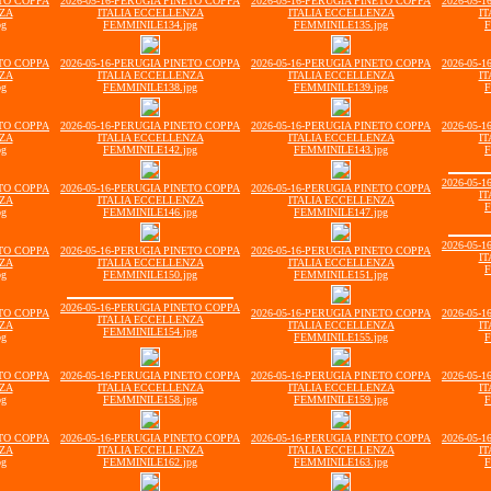
ETO COPPA
2026-05-16-PERUGIA PINETO COPPA
2026-05-16-PERUGIA PINETO COPPA
2026-05-
NZA
ITALIA ECCELLENZA
ITALIA ECCELLENZA
IT
pg
FEMMINILE134.jpg
FEMMINILE135.jpg
F
ETO COPPA
2026-05-16-PERUGIA PINETO COPPA
2026-05-16-PERUGIA PINETO COPPA
2026-05-
NZA
ITALIA ECCELLENZA
ITALIA ECCELLENZA
IT
pg
FEMMINILE138.jpg
FEMMINILE139.jpg
F
ETO COPPA
2026-05-16-PERUGIA PINETO COPPA
2026-05-16-PERUGIA PINETO COPPA
2026-05-
NZA
ITALIA ECCELLENZA
ITALIA ECCELLENZA
IT
pg
FEMMINILE142.jpg
FEMMINILE143.jpg
F
2026-05-
ETO COPPA
2026-05-16-PERUGIA PINETO COPPA
2026-05-16-PERUGIA PINETO COPPA
IT
NZA
ITALIA ECCELLENZA
ITALIA ECCELLENZA
F
pg
FEMMINILE146.jpg
FEMMINILE147.jpg
2026-05-
ETO COPPA
2026-05-16-PERUGIA PINETO COPPA
2026-05-16-PERUGIA PINETO COPPA
IT
NZA
ITALIA ECCELLENZA
ITALIA ECCELLENZA
F
pg
FEMMINILE150.jpg
FEMMINILE151.jpg
2026-05-16-PERUGIA PINETO COPPA
ETO COPPA
2026-05-16-PERUGIA PINETO COPPA
2026-05-
ITALIA ECCELLENZA
NZA
ITALIA ECCELLENZA
IT
FEMMINILE154.jpg
pg
FEMMINILE155.jpg
F
ETO COPPA
2026-05-16-PERUGIA PINETO COPPA
2026-05-16-PERUGIA PINETO COPPA
2026-05-
NZA
ITALIA ECCELLENZA
ITALIA ECCELLENZA
IT
pg
FEMMINILE158.jpg
FEMMINILE159.jpg
F
ETO COPPA
2026-05-16-PERUGIA PINETO COPPA
2026-05-16-PERUGIA PINETO COPPA
2026-05-
NZA
ITALIA ECCELLENZA
ITALIA ECCELLENZA
IT
pg
FEMMINILE162.jpg
FEMMINILE163.jpg
F