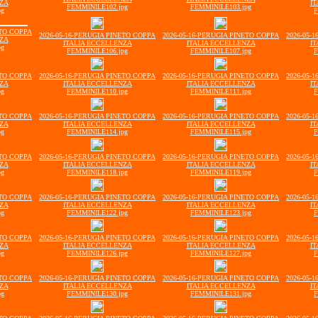
NZA
IT
FEMMINILE102.jpg
FEMMINILE103.jpg
pg
F
ETO COPPA
2026-05-16-PERUGIA PINETO COPPA
2026-05-16-PERUGIA PINETO COPPA
2026-05-
NZA
ITALIA ECCELLENZA
ITALIA ECCELLENZA
IT
pg
FEMMINILE106.jpg
FEMMINILE107.jpg
F
ETO COPPA
2026-05-16-PERUGIA PINETO COPPA
2026-05-16-PERUGIA PINETO COPPA
2026-05-
NZA
ITALIA ECCELLENZA
ITALIA ECCELLENZA
IT
pg
FEMMINILE110.jpg
FEMMINILE111.jpg
F
ETO COPPA
2026-05-16-PERUGIA PINETO COPPA
2026-05-16-PERUGIA PINETO COPPA
2026-05-
NZA
ITALIA ECCELLENZA
ITALIA ECCELLENZA
IT
pg
FEMMINILE114.jpg
FEMMINILE115.jpg
F
ETO COPPA
2026-05-16-PERUGIA PINETO COPPA
2026-05-16-PERUGIA PINETO COPPA
2026-05-
NZA
ITALIA ECCELLENZA
ITALIA ECCELLENZA
IT
pg
FEMMINILE118.jpg
FEMMINILE119.jpg
F
ETO COPPA
2026-05-16-PERUGIA PINETO COPPA
2026-05-16-PERUGIA PINETO COPPA
2026-05-
NZA
ITALIA ECCELLENZA
ITALIA ECCELLENZA
IT
pg
FEMMINILE122.jpg
FEMMINILE123.jpg
F
ETO COPPA
2026-05-16-PERUGIA PINETO COPPA
2026-05-16-PERUGIA PINETO COPPA
2026-05-
NZA
ITALIA ECCELLENZA
ITALIA ECCELLENZA
IT
pg
FEMMINILE126.jpg
FEMMINILE127.jpg
F
ETO COPPA
2026-05-16-PERUGIA PINETO COPPA
2026-05-16-PERUGIA PINETO COPPA
2026-05-
NZA
ITALIA ECCELLENZA
ITALIA ECCELLENZA
IT
pg
FEMMINILE130.jpg
FEMMINILE131.jpg
F