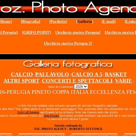
[
Home
] [
Biografia
] [
Portfolio
] [
Galleria
] [
E-mail
] [
Links
l Perugia
]
[GRIFO POINT]
[
Archivio storico Perugia
] [
Archivio storico 
[
Archivio storico Perugia 3
]
CALCIO
PALLAVOLO
CALCIO A 5
BASKET
|
|
|
|
ALTRI SPORT
CONCERTI E SPETTACOLI
VARIE
|
|
|
Anno da visualizzare
5-16-PERUGIA PINETO COPPA ITALIA ECCELLENZA FE
Le foto che stai vedendo sono soltanto una parte del servizio fotografico realizzato.
e altre foto? Vuoi vedere quelle di un determinato personaggio? Vuoi acquistare delle foto (disponibili dal 12x
Scrivi all'Agenzia
specificando la tua richiesta. Avrai una risposta entro due giorrni.
ieste in visione saranno visibili nell'
Area Privata
dove potrai accedere mediante uan password che ti sarà inviata 
La password avrà validità 3 giorni.
Servizio realizzato da
7OZ. PHOTO AGENCY - ROBERTO SETTONCE