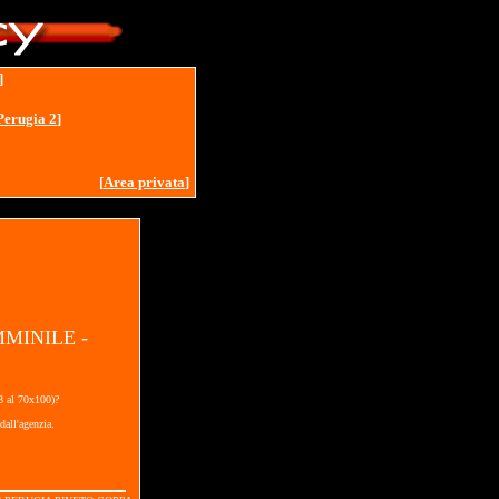
]
Perugia 2
]
[
Area privata
]
MMINILE -
18 al 70x100)?
dall'agenzia.