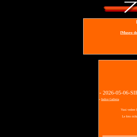
[
Museo de
- 2026-05-06
«
Indice Galleria
Vuoi vedere l
Le foto rich