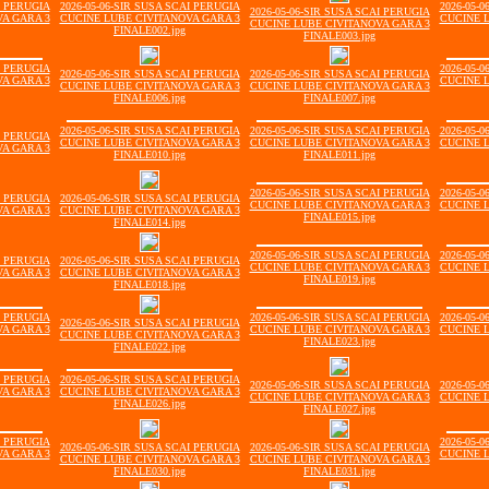
I PERUGIA
2026-05-06-SIR SUSA SCAI PERUGIA
2026-05-
2026-05-06-SIR SUSA SCAI PERUGIA
A GARA 3
CUCINE LUBE CIVITANOVA GARA 3
CUCINE 
CUCINE LUBE CIVITANOVA GARA 3
FINALE002.jpg
FINALE003.jpg
I PERUGIA
2026-05-
2026-05-06-SIR SUSA SCAI PERUGIA
2026-05-06-SIR SUSA SCAI PERUGIA
A GARA 3
CUCINE 
CUCINE LUBE CIVITANOVA GARA 3
CUCINE LUBE CIVITANOVA GARA 3
FINALE006.jpg
FINALE007.jpg
2026-05-06-SIR SUSA SCAI PERUGIA
2026-05-06-SIR SUSA SCAI PERUGIA
2026-05-
I PERUGIA
CUCINE LUBE CIVITANOVA GARA 3
CUCINE LUBE CIVITANOVA GARA 3
CUCINE 
A GARA 3
FINALE010.jpg
FINALE011.jpg
2026-05-06-SIR SUSA SCAI PERUGIA
2026-05-
I PERUGIA
2026-05-06-SIR SUSA SCAI PERUGIA
CUCINE LUBE CIVITANOVA GARA 3
CUCINE 
A GARA 3
CUCINE LUBE CIVITANOVA GARA 3
FINALE015.jpg
FINALE014.jpg
2026-05-06-SIR SUSA SCAI PERUGIA
2026-05-
I PERUGIA
2026-05-06-SIR SUSA SCAI PERUGIA
CUCINE LUBE CIVITANOVA GARA 3
CUCINE 
A GARA 3
CUCINE LUBE CIVITANOVA GARA 3
FINALE019.jpg
FINALE018.jpg
I PERUGIA
2026-05-06-SIR SUSA SCAI PERUGIA
2026-05-
2026-05-06-SIR SUSA SCAI PERUGIA
A GARA 3
CUCINE LUBE CIVITANOVA GARA 3
CUCINE 
CUCINE LUBE CIVITANOVA GARA 3
FINALE023.jpg
FINALE022.jpg
I PERUGIA
2026-05-06-SIR SUSA SCAI PERUGIA
2026-05-06-SIR SUSA SCAI PERUGIA
2026-05-
A GARA 3
CUCINE LUBE CIVITANOVA GARA 3
CUCINE LUBE CIVITANOVA GARA 3
CUCINE 
FINALE026.jpg
FINALE027.jpg
I PERUGIA
2026-05-
2026-05-06-SIR SUSA SCAI PERUGIA
2026-05-06-SIR SUSA SCAI PERUGIA
A GARA 3
CUCINE 
CUCINE LUBE CIVITANOVA GARA 3
CUCINE LUBE CIVITANOVA GARA 3
FINALE030.jpg
FINALE031.jpg