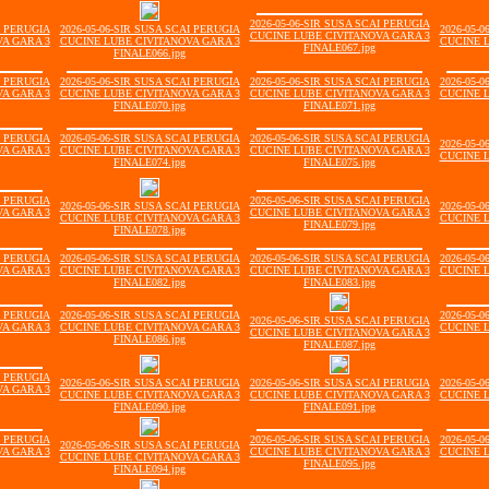
2026-05-06-SIR SUSA SCAI PERUGIA
I PERUGIA
2026-05-06-SIR SUSA SCAI PERUGIA
2026-05-
CUCINE LUBE CIVITANOVA GARA 3
A GARA 3
CUCINE LUBE CIVITANOVA GARA 3
CUCINE 
FINALE067.jpg
FINALE066.jpg
I PERUGIA
2026-05-06-SIR SUSA SCAI PERUGIA
2026-05-06-SIR SUSA SCAI PERUGIA
2026-05-
A GARA 3
CUCINE LUBE CIVITANOVA GARA 3
CUCINE LUBE CIVITANOVA GARA 3
CUCINE 
FINALE070.jpg
FINALE071.jpg
I PERUGIA
2026-05-06-SIR SUSA SCAI PERUGIA
2026-05-06-SIR SUSA SCAI PERUGIA
2026-05-
A GARA 3
CUCINE LUBE CIVITANOVA GARA 3
CUCINE LUBE CIVITANOVA GARA 3
CUCINE 
FINALE074.jpg
FINALE075.jpg
I PERUGIA
2026-05-06-SIR SUSA SCAI PERUGIA
2026-05-06-SIR SUSA SCAI PERUGIA
2026-05-
A GARA 3
CUCINE LUBE CIVITANOVA GARA 3
CUCINE LUBE CIVITANOVA GARA 3
CUCINE 
FINALE079.jpg
FINALE078.jpg
I PERUGIA
2026-05-06-SIR SUSA SCAI PERUGIA
2026-05-06-SIR SUSA SCAI PERUGIA
2026-05-
A GARA 3
CUCINE LUBE CIVITANOVA GARA 3
CUCINE LUBE CIVITANOVA GARA 3
CUCINE 
FINALE082.jpg
FINALE083.jpg
I PERUGIA
2026-05-06-SIR SUSA SCAI PERUGIA
2026-05-
2026-05-06-SIR SUSA SCAI PERUGIA
A GARA 3
CUCINE LUBE CIVITANOVA GARA 3
CUCINE 
CUCINE LUBE CIVITANOVA GARA 3
FINALE086.jpg
FINALE087.jpg
I PERUGIA
2026-05-06-SIR SUSA SCAI PERUGIA
2026-05-06-SIR SUSA SCAI PERUGIA
2026-05-
A GARA 3
CUCINE LUBE CIVITANOVA GARA 3
CUCINE LUBE CIVITANOVA GARA 3
CUCINE 
FINALE090.jpg
FINALE091.jpg
I PERUGIA
2026-05-06-SIR SUSA SCAI PERUGIA
2026-05-
2026-05-06-SIR SUSA SCAI PERUGIA
A GARA 3
CUCINE LUBE CIVITANOVA GARA 3
CUCINE 
CUCINE LUBE CIVITANOVA GARA 3
FINALE095.jpg
FINALE094.jpg