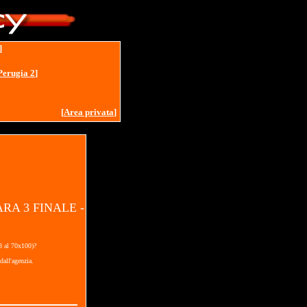
]
Perugia 2
]
[
Area privata
]
RA 3 FINALE -
18 al 70x100)?
dall'agenzia.