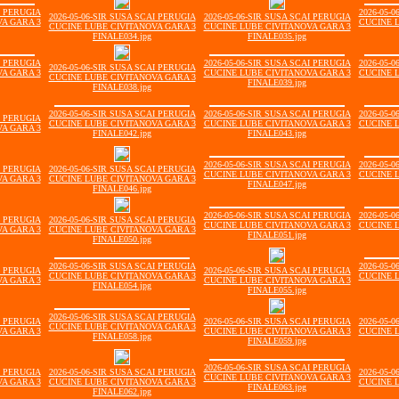
I PERUGIA
2026-05-
2026-05-06-SIR SUSA SCAI PERUGIA
2026-05-06-SIR SUSA SCAI PERUGIA
A GARA 3
CUCINE 
CUCINE LUBE CIVITANOVA GARA 3
CUCINE LUBE CIVITANOVA GARA 3
FINALE034.jpg
FINALE035.jpg
I PERUGIA
2026-05-06-SIR SUSA SCAI PERUGIA
2026-05-
2026-05-06-SIR SUSA SCAI PERUGIA
A GARA 3
CUCINE LUBE CIVITANOVA GARA 3
CUCINE 
CUCINE LUBE CIVITANOVA GARA 3
FINALE039.jpg
FINALE038.jpg
2026-05-06-SIR SUSA SCAI PERUGIA
2026-05-06-SIR SUSA SCAI PERUGIA
2026-05-
I PERUGIA
CUCINE LUBE CIVITANOVA GARA 3
CUCINE LUBE CIVITANOVA GARA 3
CUCINE 
A GARA 3
FINALE042.jpg
FINALE043.jpg
2026-05-06-SIR SUSA SCAI PERUGIA
2026-05-
I PERUGIA
2026-05-06-SIR SUSA SCAI PERUGIA
CUCINE LUBE CIVITANOVA GARA 3
CUCINE 
A GARA 3
CUCINE LUBE CIVITANOVA GARA 3
FINALE047.jpg
FINALE046.jpg
2026-05-06-SIR SUSA SCAI PERUGIA
2026-05-
I PERUGIA
2026-05-06-SIR SUSA SCAI PERUGIA
CUCINE LUBE CIVITANOVA GARA 3
CUCINE 
A GARA 3
CUCINE LUBE CIVITANOVA GARA 3
FINALE051.jpg
FINALE050.jpg
2026-05-06-SIR SUSA SCAI PERUGIA
2026-05-
I PERUGIA
2026-05-06-SIR SUSA SCAI PERUGIA
CUCINE LUBE CIVITANOVA GARA 3
CUCINE 
A GARA 3
CUCINE LUBE CIVITANOVA GARA 3
FINALE054.jpg
FINALE055.jpg
2026-05-06-SIR SUSA SCAI PERUGIA
I PERUGIA
2026-05-06-SIR SUSA SCAI PERUGIA
2026-05-
CUCINE LUBE CIVITANOVA GARA 3
A GARA 3
CUCINE LUBE CIVITANOVA GARA 3
CUCINE 
FINALE058.jpg
FINALE059.jpg
2026-05-06-SIR SUSA SCAI PERUGIA
I PERUGIA
2026-05-06-SIR SUSA SCAI PERUGIA
2026-05-
CUCINE LUBE CIVITANOVA GARA 3
A GARA 3
CUCINE LUBE CIVITANOVA GARA 3
CUCINE 
FINALE063.jpg
FINALE062.jpg