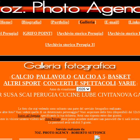
[
Home
] [
Biografia
] [
Portfolio
] [
Galleria
] [
E-mail
] [
Links
l Perugia
]
[GRIFO POINT]
[
Archivio storico Perugia
] [
Archivio storico 
[
Archivio storico Perugia 3
]
CALCIO
PALLAVOLO
CALCIO A 5
BASKET
|
|
|
|
ALTRI SPORT
CONCERTI E SPETTACOLI
VARIE
|
|
|
Anno da visualizzare
-SIR SUSA SCAI PERUGIA CUCINE LUBE CIVITANOVA GA
Le foto che stai vedendo sono soltanto una parte del servizio fotografico realizzato.
e altre foto? Vuoi vedere quelle di un determinato personaggio? Vuoi acquistare delle foto (disponibili dal 12x
Scrivi all'Agenzia
specificando la tua richiesta. Avrai una risposta entro due giorrni.
ieste in visione saranno visibili nell'
Area Privata
dove potrai accedere mediante uan password che ti sarà inviata 
La password avrà validità 3 giorni.
Servizio realizzato da
7OZ. PHOTO AGENCY - ROBERTO SETTONCE