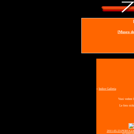
[
Museo de
«
Indice Galleria
Vuoi vedere l
Le foto rich
2011-05-23-PERUGI