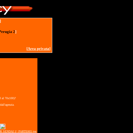
]
Perugia 2
]
[
Area privata
]
18 al 70x100)?
dall'agenzia.
ER SENDAI 1^ PARTE003.jpg