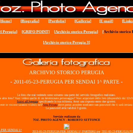
[
Home
] [
Biografia
] [
Portfolio
] [
Galleria
] [
E-mail
] [
Links
l Perugia
]
[GRIFO POINT]
[
Archivio storico Perugia
] [
Archivio storico 
[
Archivio storico Perugia 3
]
ARCHIVIO STORICO PERUGIA
- 2011-05-23-PERUGIA PER SENDAI 1^ PARTE -
Le foto che stai vedendo sono soltanto una parte del servizio fotografico realizzato.
e altre foto? Vuoi vedere quelle di un determinato personaggio? Vuoi acquistare delle foto (disponibili dal 12x
Scrivi all'Agenzia
specificando la tua richiesta. Avrai una risposta entro due giorrni.
ieste in visione saranno visibili nell'
Area Privata
dove potrai accedere mediante uan password che ti sarà inviata 
La password avrà validità 3 giorni.
Servizio realizzato da
7OZ. PHOTO AGENCY - ROBERTO SETTONCE
A PER SENDAI 1^
2011-05-23-PERUGIA PER SENDAI 1^ PARTE002.jpg
2011-05-23-PERUGIA P