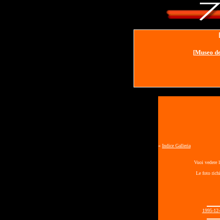
[
Museo de
«
Indice Galleria
Vuoi vedere l
Le foto rich
1995-12