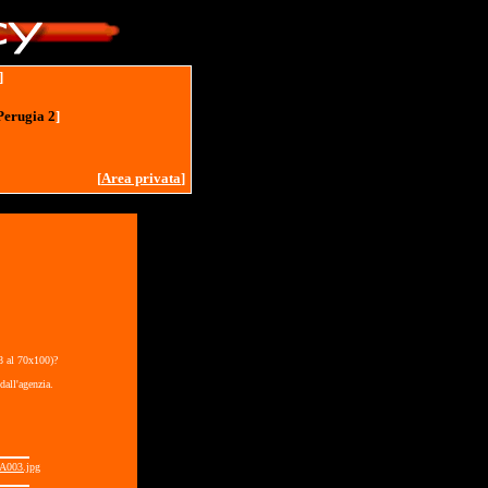
]
Perugia 2
]
[
Area privata
]
18 al 70x100)?
dall'agenzia.
A003.jpg