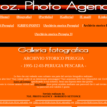
[
Home
] [
Biografia
] [
Portfolio
] [
Galleria
] [
E-mail
] [
Links
l Perugia
]
[GRIFO POINT]
[
Archivio storico Perugia
] [
Archivio storico 
[
Archivio storico Perugia 3
]
ARCHIVIO STORICO PERUGIA
- 1995-12-03-PERUGIA PESCARA -
Le foto che stai vedendo sono soltanto una parte del servizio fotografico realizzato.
e altre foto? Vuoi vedere quelle di un determinato personaggio? Vuoi acquistare delle foto (disponibili dal 12x
Scrivi all'Agenzia
specificando la tua richiesta. Avrai una risposta entro due giorrni.
ieste in visione saranno visibili nell'
Area Privata
dove potrai accedere mediante uan password che ti sarà inviata 
La password avrà validità 3 giorni.
Servizio realizzato da
7OZ. PHOTO AGENCY - ROBERTO SETTONCE
-03-PERUGIA PESCARA001.jpg
1995-12-03-PERUGIA PESCARA002.jpg
1995-12-03-PERUGIA PESCAR