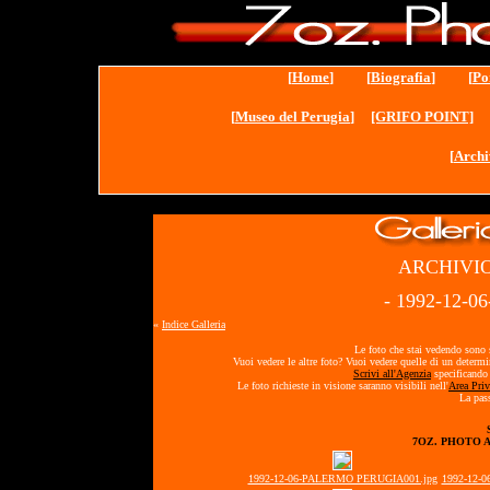
[
Home
] [
Biografia
] [
Po
[
Museo del Perugia
]
[GRIFO POINT]
[
Archi
ARCHIVIO
- 1992-12-
«
Indice Galleria
Le foto che stai vedendo sono s
Vuoi vedere le altre foto? Vuoi vedere quelle di un determ
Scrivi all'Agenzia
specificando 
Le foto richieste in visione saranno visibili nell'
Area Priv
La pass
7OZ. PHOTO 
1992-12-06-PALERMO PERUGIA001.jpg
1992-12-