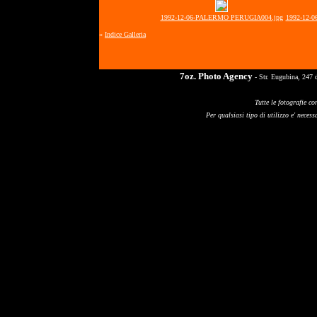
1992-12-06-PALERMO PERUGIA004.jpg
1992-12-
«
Indice Galleria
7oz. Photo Agency
- Str. Eugubina, 247 
Tutte le fotografie co
Per qualsiasi tipo di utilizzo e' necessa