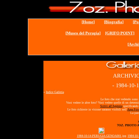
[
Home
] [
Biografia
] [
Po
[
Museo del Perugia
]
[GRIFO POINT]
[
Archi
ARCHIVIO
- 1984-10
«
Indice Galleria
Le foto che stai vedendo sono s
Vuoi vedere le altre foto? Vuoi vedere quelle di un determ
Scrivi all'Agenzia
specificando 
Le foto richieste in visione saranno visibili nell'
Area Priv
La pass
7OZ. PHOTO 
1984-10-14-PERUGIA GENOA001.jpg
1984-10