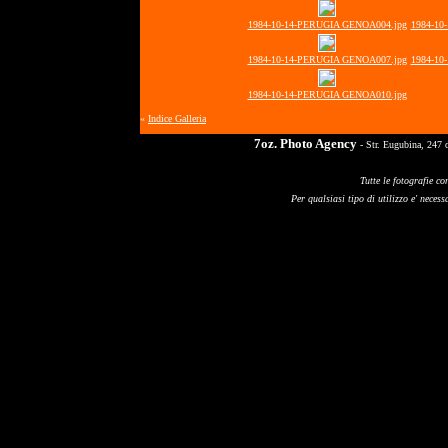
1984-10-14-PERUGIA GENOA004.jpg
1984-10
1984-10-14-PERUGIA GENOA007.jpg
1984-10
1984-10-14-PERUGIA GENOA010.jpg
«
Indice Galleria
7oz. Photo Agency
- Str. Eugubina, 247 
Tutte le fotografie co
Per qualsiasi tipo di utilizzo e' necessa