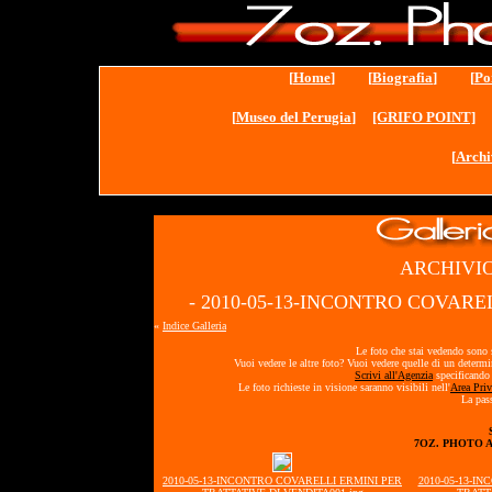
[
Home
] [
Biografia
] [
Po
[
Museo del Perugia
]
[GRIFO POINT]
[
Archi
ARCHIVIO
- 2010-05-13-INCONTRO COVARE
«
Indice Galleria
Le foto che stai vedendo sono s
Vuoi vedere le altre foto? Vuoi vedere quelle di un determ
Scrivi all'Agenzia
specificando 
Le foto richieste in visione saranno visibili nell'
Area Priv
La pass
7OZ. PHOTO 
2010-05-13-INCONTRO COVARELLI ERMINI PER
2010-05-13-I