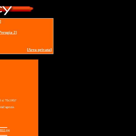
]
Perugia 2
]
[
Area privata
]
18 al 70x100)?
dall'agenzia.
003.jpg