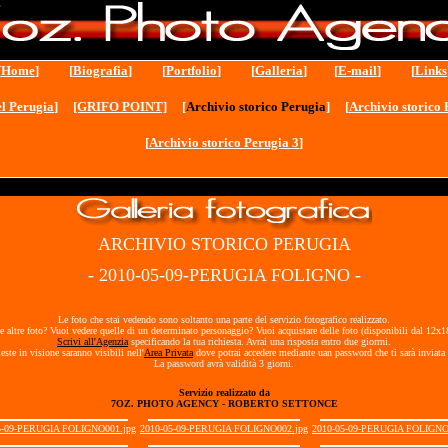
[
Home
] [
Biografia
] [
Portfolio
] [
Galleria
] [
E-mail
] [
Links
l Perugia
]
[GRIFO POINT]
[
Archivio storico Perugia
] [
Archivio storico 
[
Archivio storico Perugia 3
]
ARCHIVIO STORICO PERUGIA
- 2010-05-09-PERUGIA FOLIGNO -
Le foto che stai vedendo sono soltanto una parte del servizio fotografico realizzato.
e altre foto? Vuoi vedere quelle di un determinato personaggio? Vuoi acquistare delle foto (disponibili dal 12x
Scrivi all'Agenzia
specificando la tua richiesta. Avrai una risposta entro due giorrni.
ieste in visione saranno visibili nell'
Area Privata
dove potrai accedere mediante uan password che ti sarà inviata 
La password avrà validità 3 giorni.
Servizio realizzato da
7OZ. PHOTO AGENCY - ROBERTO SETTONCE
5-09-PERUGIA FOLIGNO001.jpg
2010-05-09-PERUGIA FOLIGNO002.jpg
2010-05-09-PERUGIA FOLIGNO