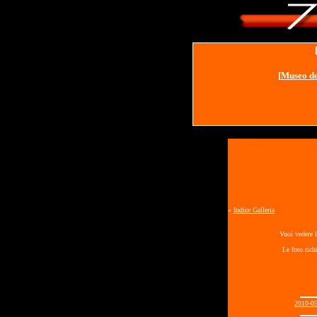
[
Museo de
«
Indice Galleria
Vuoi vedere l
Le foto rich
2010-0