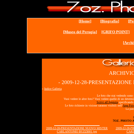
[
Home
] [
Biografia
] [
Po
[
Museo del Perugia
]
[GRIFO POINT]
[
Archi
ARCHIVIO
- 2009-12-28-PRESENTAZION
«
Indice Galleria
Le foto che stai vedendo sono s
Vuoi vedere le altre foto? Vuoi vedere quelle di un determ
Scrivi all'Agenzia
specificando 
Le foto richieste in visione saranno visibili nell'
Area Priv
La pass
7OZ. PHOTO 
2009-12-28-PRESENTAZIONE NUOVO MISTER
2009-12-28-
CARLANTONIO BUZZI001.jpg
CARL