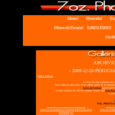
[
Home
] [
Biografia
] [
Po
[
Museo del Perugia
]
[GRIFO POINT]
[
Archi
ARCHIVIO
- 2009-12-20-PERUGI
«
Indice Galleria
Le foto che stai vedendo sono s
Vuoi vedere le altre foto? Vuoi vedere quelle di un determ
Scrivi all'Agenzia
specificando 
Le foto richieste in visione saranno visibili nell'
Area Priv
La pass
7OZ. PHOTO 
2009-12-20-PERUGIA VARESE RINVIATA PER
2009-12-20-
NEVE001.jpg