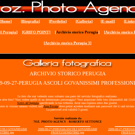
[
Home
] [
Biografia
] [
Portfolio
] [
Galleria
] [
E-mail
] [
Links
l Perugia
]
[GRIFO POINT]
[
Archivio storico Perugia
] [
Archivio storico 
[
Archivio storico Perugia 3
]
ARCHIVIO STORICO PERUGIA
09-09-27-PERUGIA ASCOLI GOVANISSIMI PROFESSIONI
Le foto che stai vedendo sono soltanto una parte del servizio fotografico realizzato.
e altre foto? Vuoi vedere quelle di un determinato personaggio? Vuoi acquistare delle foto (disponibili dal 12x
Scrivi all'Agenzia
specificando la tua richiesta. Avrai una risposta entro due giorrni.
ieste in visione saranno visibili nell'
Area Privata
dove potrai accedere mediante uan password che ti sarà inviata 
La password avrà validità 3 giorni.
Servizio realizzato da
7OZ. PHOTO AGENCY - ROBERTO SETTONCE
SCOLI GOVANISSIMI
2009-09-27-PERUGIA ASCOLI GOVANISSIMI
2009-09-27-PERUG
TI001.jpg
PROFESSIONISTI002.jpg
PROFESSI