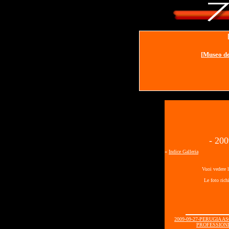
[
Museo de
- 20
«
Indice Galleria
Vuoi vedere l
Le foto rich
2009-09-27-PERUGIA A
PROFESSIONIS