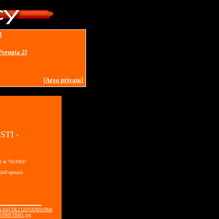
]
Perugia 2
]
[
Area privata
]
STI -
18 al 70x100)?
dall'agenzia.
IA ASCOLI GOVANISSIMI
ONISTI003.jpg