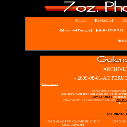
[
Home
] [
Biografia
] [
Po
[
Museo del Perugia
]
[GRIFO POINT]
[
Archi
ARCHIVIO
- 2009-08-01-AC PER
«
Indice Galleria
Le foto che stai vedendo sono s
Vuoi vedere le altre foto? Vuoi vedere quelle di un determ
Scrivi all'Agenzia
specificando 
Le foto richieste in visione saranno visibili nell'
Area Priv
La pass
7OZ. PHOTO 
2009-08-01-AC PERUGIA AMICHEVOLE IN
2009-08-0
FAMIGLIA001.jpg