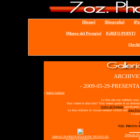
[
Home
] [
Biografia
] [
Po
[
Museo del Perugia
]
[GRIFO POINT]
[
Archi
ARCHIVIO
- 2009-05-29-PRESEN
«
Indice Galleria
Le foto che stai vedendo sono s
Vuoi vedere le altre foto? Vuoi vedere quelle di un determ
Scrivi all'Agenzia
specificando 
Le foto richieste in visione saranno visibili nell'
Area Priv
La pass
7OZ. PHOTO 
2009-05-
2009-05-29-PRESENTAZIONE NUOVO DS