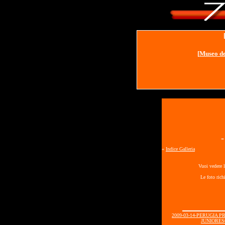
[
Museo de
«
Indice Galleria
Vuoi vedere l
Le foto rich
2009-03-14-PERUGIA 
JUNIORES0