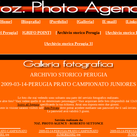
[
Home
] [
Biografia
] [
Portfolio
] [
Galleria
] [
E-mail
] [
Links
l Perugia
]
[GRIFO POINT]
[
Archivio storico Perugia
] [
Archivio storico 
[
Archivio storico Perugia 3
]
ARCHIVIO STORICO PERUGIA
- 2009-03-14-PERUGIA PRATO CAMPIONATO JUNIORES 
Le foto che stai vedendo sono soltanto una parte del servizio fotografico realizzato.
e altre foto? Vuoi vedere quelle di un determinato personaggio? Vuoi acquistare delle foto (disponibili dal 12x
Scrivi all'Agenzia
specificando la tua richiesta. Avrai una risposta entro due giorrni.
ieste in visione saranno visibili nell'
Area Privata
dove potrai accedere mediante uan password che ti sarà inviata 
La password avrà validità 3 giorni.
Servizio realizzato da
7OZ. PHOTO AGENCY - ROBERTO SETTONCE
PRATO CAMPIONATO
2009-03-14-PERUGIA PRATO CAMPIONATO
2009-03-14-PERU
01.jpg
JUNIORES002.jpg
JUNIO