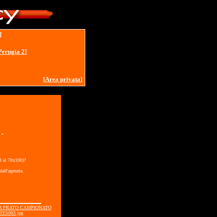
]
Perugia 2
]
[
Area privata
]
-
18 al 70x100)?
dall'agenzia.
GIA PRATO CAMPIONATO
RES003.jpg