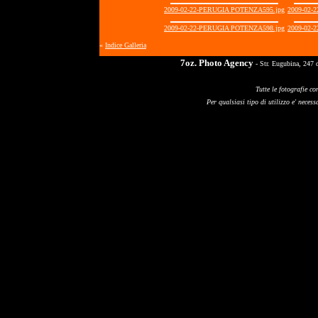
2009-02-22-PERUGIA POTENZA595.jpg
2009-02-
2009-02-22-PERUGIA POTENZA598.jpg
2009-02-
«
Indice Galleria
7oz. Photo Agency
- Str. Eugubina, 247 
Tutte le fotografie co
Per qualsiasi tipo di utilizzo e' necessa