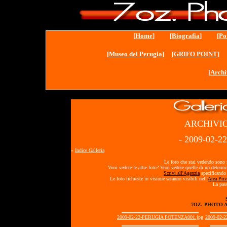
[
Home
] [
Biografia
] [
Po
[
Museo del Perugia
]
[GRIFO POINT]
[
Archi
ARCHIVIO
- 2009-02-
«
Indice Galleria
Le foto che stai vedendo sono s
Vuoi vedere le altre foto? Vuoi vedere quelle di un determ
Scrivi all'Agenzia
specificando 
Le foto richieste in visione saranno visibili nell'
Area Priv
La pass
7OZ. PHOTO 
2009-02-22-PERUGIA POTENZA001.jpg
2009-02-