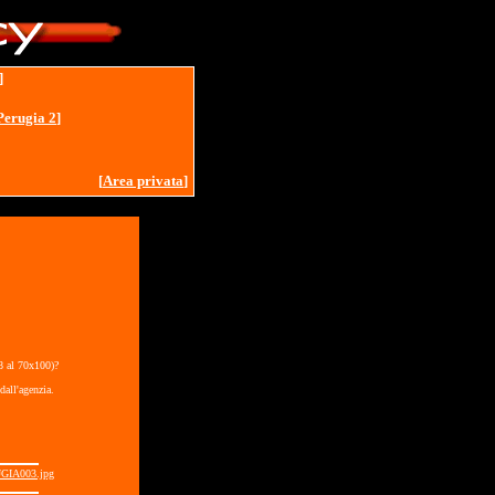
]
Perugia 2
]
[
Area privata
]
18 al 70x100)?
dall'agenzia.
GIA003.jpg