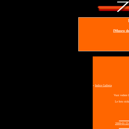
[
Museo de
«
Indice Galleria
Vuoi vedere l
Le foto rich
2009-01-2