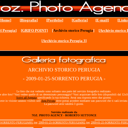
[
Home
] [
Biografia
] [
Portfolio
] [
Galleria
] [
E-mail
] [
Links
l Perugia
]
[GRIFO POINT]
[
Archivio storico Perugia
] [
Archivio storico 
[
Archivio storico Perugia 3
]
ARCHIVIO STORICO PERUGIA
- 2009-01-25-SORRENTO PERUGIA -
Le foto che stai vedendo sono soltanto una parte del servizio fotografico realizzato.
e altre foto? Vuoi vedere quelle di un determinato personaggio? Vuoi acquistare delle foto (disponibili dal 12x
Scrivi all'Agenzia
specificando la tua richiesta. Avrai una risposta entro due giorrni.
ieste in visione saranno visibili nell'
Area Privata
dove potrai accedere mediante uan password che ti sarà inviata 
La password avrà validità 3 giorni.
Servizio realizzato da
7OZ. PHOTO AGENCY - ROBERTO SETTONCE
5-SORRENTO PERUGIA001.jpg
2009-01-25-SORRENTO PERUGIA002.jpg
2009-01-25-SORRENTO PERU