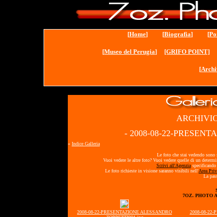
[
Home
] [
Biografia
] [
Po
[
Museo del Perugia
]
[GRIFO POINT]
[
Archi
ARCHIVIO
- 2008-08-22-PRESEN
«
Indice Galleria
Le foto che stai vedendo sono s
Vuoi vedere le altre foto? Vuoi vedere quelle di un determ
Scrivi all'Agenzia
specificando 
Le foto richieste in visione saranno visibili nell'
Area Priv
La pass
7OZ. PHOTO 
2008-08-22-PRESENTAZIONE ALESSANDRO
2008-08-22