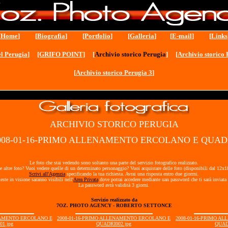
[
Home
] [
Biografia
] [
Portfolio
] [
Galleria
] [
E-mail
] [
Links
l Perugia
]
[GRIFO POINT]
[
Archivio storico Perugia
] [
Archivio storico 
[
Archivio storico Perugia 3
]
ARCHIVIO STORICO PERUGIA
2008-01-16-PRIMO ALLENAMENTO ERCOLANO E QUADR
Le foto che stai vedendo sono soltanto una parte del servizio fotografico realizzato.
e altre foto? Vuoi vedere quelle di un determinato personaggio? Vuoi acquistare delle foto (disponibili dal 12x
Scrivi all'Agenzia
specificando la tua richiesta. Avrai una risposta entro due giorrni.
ieste in visione saranno visibili nell'
Area Privata
dove potrai accedere mediante uan password che ti sarà inviata 
La password avrà validità 3 giorni.
Servizio realizzato da
7OZ. PHOTO AGENCY - ROBERTO SETTONCE
NAMENTO ERCOLANO E
2008-01-16-PRIMO ALLENAMENTO ERCOLANO E
2008-01-16-PRIMO A
1.jpg
QUADRI002.jpg
QUAD