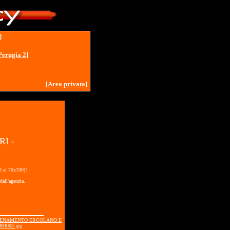
]
Perugia 2
]
[
Area privata
]
I -
18 al 70x100)?
dall'agenzia.
LLENAMENTO ERCOLANO E
RI003.jpg