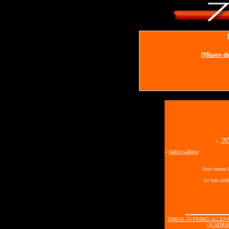
[
Museo de
- 
«
Indice Galleria
Vuoi vedere l
Le foto rich
2008-01-16-PRIMO ALLE
QUADRI00