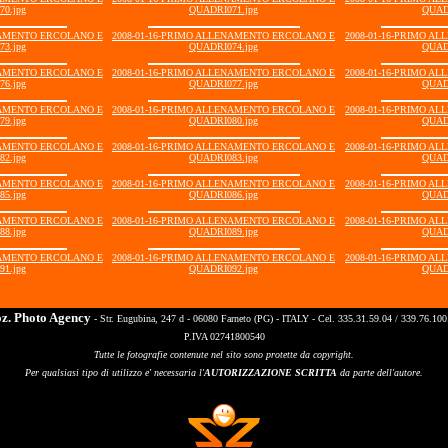
0.jpg
QUADRI071.jpg
QUAD
NAMENTO ERCOLANO E
2008-01-16-PRIMO ALLENAMENTO ERCOLANO E
2008-01-16-PRIMO A
3.jpg
QUADRI074.jpg
QUAD
NAMENTO ERCOLANO E
2008-01-16-PRIMO ALLENAMENTO ERCOLANO E
2008-01-16-PRIMO A
6.jpg
QUADRI077.jpg
QUAD
NAMENTO ERCOLANO E
2008-01-16-PRIMO ALLENAMENTO ERCOLANO E
2008-01-16-PRIMO A
9.jpg
QUADRI080.jpg
QUAD
NAMENTO ERCOLANO E
2008-01-16-PRIMO ALLENAMENTO ERCOLANO E
2008-01-16-PRIMO A
2.jpg
QUADRI083.jpg
QUAD
NAMENTO ERCOLANO E
2008-01-16-PRIMO ALLENAMENTO ERCOLANO E
2008-01-16-PRIMO A
5.jpg
QUADRI086.jpg
QUAD
NAMENTO ERCOLANO E
2008-01-16-PRIMO ALLENAMENTO ERCOLANO E
2008-01-16-PRIMO A
8.jpg
QUADRI089.jpg
QUAD
NAMENTO ERCOLANO E
2008-01-16-PRIMO ALLENAMENTO ERCOLANO E
2008-01-16-PRIMO A
1.jpg
QUADRI092.jpg
QUAD
oz. Photo Agency
- Str. Eugubina, 247 d - 06080 Farneto (PG) - ITALY - Cel. 335.31.59.04 / 339.76.100
P.IVA 02741800540
Tutte le fotografie contenute nel sito sono protette da copyright.
Per qualsiasi tipo di utilizzo e' necessaria l'
AUTORIZZAZIONE SCRITTA
da parte dell'autore.