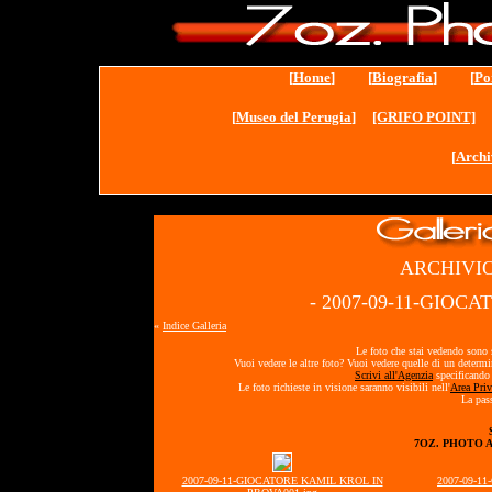
[
Home
] [
Biografia
] [
Po
[
Museo del Perugia
]
[GRIFO POINT]
[
Archi
ARCHIVIO
- 2007-09-11-GIOC
«
Indice Galleria
Le foto che stai vedendo sono s
Vuoi vedere le altre foto? Vuoi vedere quelle di un determ
Scrivi all'Agenzia
specificando 
Le foto richieste in visione saranno visibili nell'
Area Priv
La pass
7OZ. PHOTO 
2007-09-11-GIOCATORE KAMIL KROL IN
2007-09-1