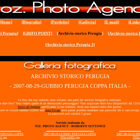
[
Home
] [
Biografia
] [
Portfolio
] [
Galleria
] [
E-mail
] [
Links
l Perugia
]
[GRIFO POINT]
[
Archivio storico Perugia
] [
Archivio storico 
[
Archivio storico Perugia 3
]
ARCHIVIO STORICO PERUGIA
- 2007-08-29-GUBBIO PERUGIA COPPA ITALIA -
Le foto che stai vedendo sono soltanto una parte del servizio fotografico realizzato.
e altre foto? Vuoi vedere quelle di un determinato personaggio? Vuoi acquistare delle foto (disponibili dal 12x
Scrivi all'Agenzia
specificando la tua richiesta. Avrai una risposta entro due giorrni.
ieste in visione saranno visibili nell'
Area Privata
dove potrai accedere mediante uan password che ti sarà inviata 
La password avrà validità 3 giorni.
Servizio realizzato da
7OZ. PHOTO AGENCY - ROBERTO SETTONCE
 PERUGIA COPPA
2007-08-29-GUBBIO PERUGIA COPPA
2007-08-29-GU
1.jpg
ITALIA002.jpg
ITAL