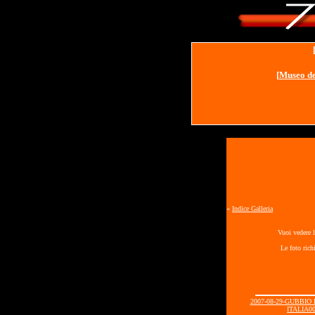
[
Museo de
«
Indice Galleria
Vuoi vedere l
Le foto rich
2007-08-29-GUBBIO
ITALIA00