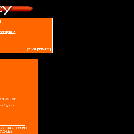
]
Perugia 2
]
[
Area privata
]
18 al 70x100)?
dall'agenzia.
BBIO PERUGIA COPPA
IA003.jpg