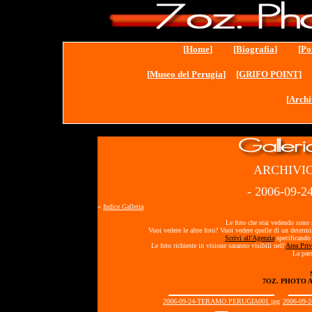
[
Home
] [
Biografia
] [
Po
[
Museo del Perugia
]
[GRIFO POINT]
[
Archi
ARCHIVIO
- 2006-09
«
Indice Galleria
Le foto che stai vedendo sono s
Vuoi vedere le altre foto? Vuoi vedere quelle di un determ
Scrivi all'Agenzia
specificando 
Le foto richieste in visione saranno visibili nell'
Area Priv
La pass
7OZ. PHOTO 
2006-09-24-TERAMO PERUGIA001.jpg
2006-09-