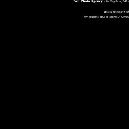
7oz. Photo Agency
- Str. Eugubina, 247 
Tutte le fotografie co
Per qualsiasi tipo di utilizzo e' necessa