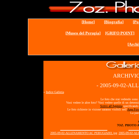
[
Home
] [
Biografia
] [
Po
[
Museo del Perugia
]
[GRIFO POINT]
[
Archi
ARCHIVIO
- 2005-09-02-A
«
Indice Galleria
Le foto che stai vedendo sono s
Vuoi vedere le altre foto? Vuoi vedere quelle di un determ
Scrivi all'Agenzia
specificando 
Le foto richieste in visione saranno visibili nell'
Area Priv
La pass
7OZ. PHOTO 
2005-09-02-ALLENAMENTO AC PERUGIA001.jpg
2005-09-02-A