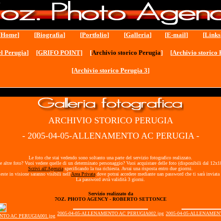
[
Home
] [
Biografia
] [
Portfolio
] [
Galleria
] [
E-mail
] [
Links
l Perugia
]
[GRIFO POINT]
[
Archivio storico Perugia
] [
Archivio storico 
[
Archivio storico Perugia 3
]
ARCHIVIO STORICO PERUGIA
- 2005-04-05-ALLENAMENTO AC PERUGIA -
Le foto che stai vedendo sono soltanto una parte del servizio fotografico realizzato.
e altre foto? Vuoi vedere quelle di un determinato personaggio? Vuoi acquistare delle foto (disponibili dal 12x
Scrivi all'Agenzia
specificando la tua richiesta. Avrai una risposta entro due giorrni.
ieste in visione saranno visibili nell'
Area Privata
dove potrai accedere mediante uan password che ti sarà inviata 
La password avrà validità 3 giorni.
Servizio realizzato da
7OZ. PHOTO AGENCY - ROBERTO SETTONCE
2005-04-05-ALLENAMENTO AC PERUGIA002.jpg
2005-04-05-ALLENAMEN
NTO AC PERUGIA001.jpg