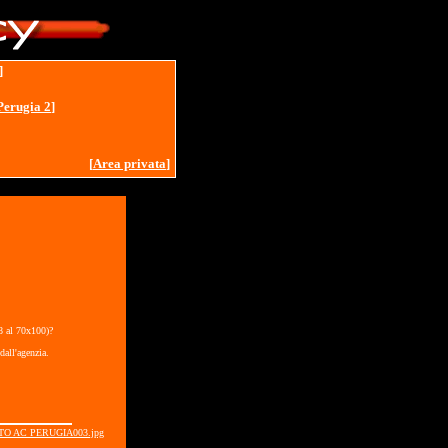
]
Perugia 2
]
[
Area privata
]
18 al 70x100)?
dall'agenzia.
TO AC PERUGIA003.jpg