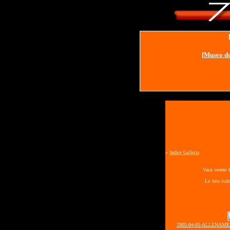
[
Museo de
«
Indice Galleria
Vuoi vedere l
Le foto rich
2005-04-05-ALLENAME