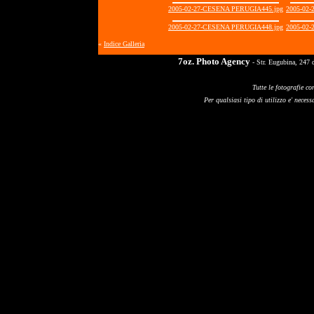
2005-02-27-CESENA PERUGIA445.jpg
2005-02
2005-02-27-CESENA PERUGIA448.jpg
2005-02
«
Indice Galleria
7oz. Photo Agency
- Str. Eugubina, 247 
Tutte le fotografie co
Per qualsiasi tipo di utilizzo e' necessa