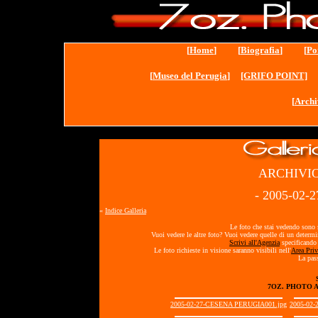
[
Home
] [
Biografia
] [
Po
[
Museo del Perugia
]
[GRIFO POINT]
[
Archi
ARCHIVIO
- 2005-02
«
Indice Galleria
Le foto che stai vedendo sono s
Vuoi vedere le altre foto? Vuoi vedere quelle di un determ
Scrivi all'Agenzia
specificando 
Le foto richieste in visione saranno visibili nell'
Area Priv
La pass
7OZ. PHOTO 
2005-02-27-CESENA PERUGIA001.jpg
2005-02