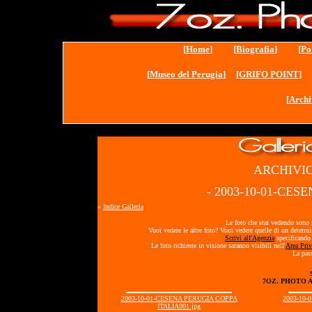
[
Home
] [
Biografia
] [
Po
[
Museo del Perugia
]
[GRIFO POINT]
[
Archi
ARCHIVIO
- 2003-10-01-CES
«
Indice Galleria
Le foto che stai vedendo sono s
Vuoi vedere le altre foto? Vuoi vedere quelle di un determ
Scrivi all'Agenzia
specificando 
Le foto richieste in visione saranno visibili nell'
Area Priv
La pass
7OZ. PHOTO 
2003-10-01-CESENA PERUGIA COPPA
2003-10
ITALIA001.jpg