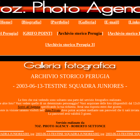
[
Home
] [
Biografia
] [
Portfolio
] [
Galleria
] [
E-mail
] [
Links
l Perugia
]
[GRIFO POINT]
[
Archivio storico Perugia
] [
Archivio storico 
[
Archivio storico Perugia 3
]
ARCHIVIO STORICO PERUGIA
- 2003-06-13-TESTINE SQUADRA JUNIORES -
Le foto che stai vedendo sono soltanto una parte del servizio fotografico realizzato.
e altre foto? Vuoi vedere quelle di un determinato personaggio? Vuoi acquistare delle foto (disponibili dal 12x
Scrivi all'Agenzia
specificando la tua richiesta. Avrai una risposta entro due giorrni.
ieste in visione saranno visibili nell'
Area Privata
dove potrai accedere mediante uan password che ti sarà inviata 
La password avrà validità 3 giorni.
Servizio realizzato da
7OZ. PHOTO AGENCY - ROBERTO SETTONCE
UADRA JUNIORES001.jpg
2003-06-13-TESTINE SQUADRA JUNIORES002.jpg
2003-06-13-TESTINE SQ