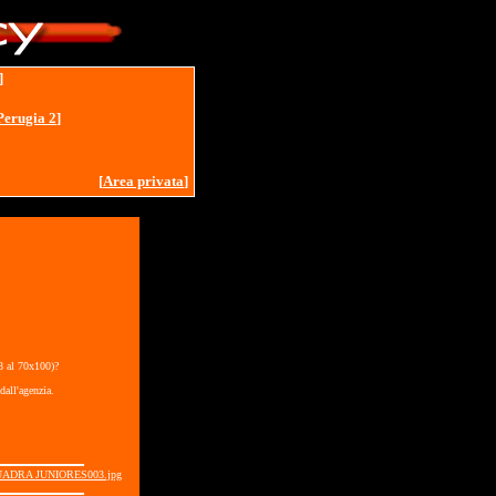
]
Perugia 2
]
[
Area privata
]
18 al 70x100)?
dall'agenzia.
UADRA JUNIORES003.jpg