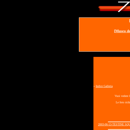
[
Museo de
«
Indice Galleria
Vuoi vedere l
Le foto rich
2003-06-13-TESTINE SQ