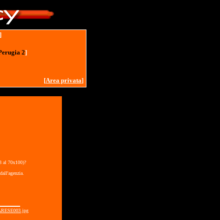
]
Perugia 2
]
[
Area privata
]
18 al 70x100)?
dall'agenzia.
RESE003.jpg