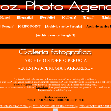
[
Home
] [
Biografia
] [
Portfolio
] [
Galleria
] [
E-mail
] [
Links
l Perugia
]
[GRIFO POINT]
[
Archivio storico Perugia
] [
Archivio storico 
[
Archivio storico Perugia 3
]
ARCHIVIO STORICO PERUGIA
- 2012-10-28-PERUGIA CARRARESE -
Le foto che stai vedendo sono soltanto una parte del servizio fotografico realizzato.
e altre foto? Vuoi vedere quelle di un determinato personaggio? Vuoi acquistare delle foto (disponibili dal 12x
Scrivi all'Agenzia
specificando la tua richiesta. Avrai una risposta entro due giorrni.
ieste in visione saranno visibili nell'
Area Privata
dove potrai accedere mediante uan password che ti sarà inviata 
La password avrà validità 3 giorni.
Servizio realizzato da
7OZ. PHOTO AGENCY - ROBERTO SETTONCE
-PERUGIA CARRARESE001.jpg
2012-10-28-PERUGIA CARRARESE002.jpg
2012-10-28-PERUGIA CARRA