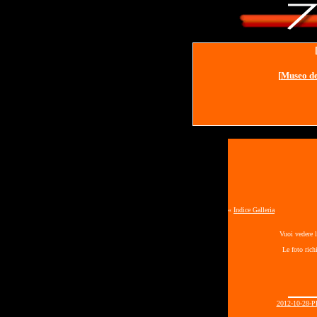
[
Museo de
«
Indice Galleria
Vuoi vedere l
Le foto rich
2012-10-28