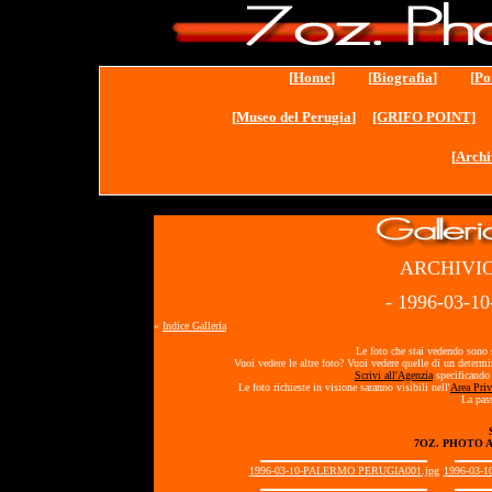
[
Home
] [
Biografia
] [
Po
[
Museo del Perugia
]
[GRIFO POINT]
[
Archi
ARCHIVIO
- 1996-03-
«
Indice Galleria
Le foto che stai vedendo sono s
Vuoi vedere le altre foto? Vuoi vedere quelle di un determ
Scrivi all'Agenzia
specificando 
Le foto richieste in visione saranno visibili nell'
Area Priv
La pass
7OZ. PHOTO 
1996-03-10-PALERMO PERUGIA001.jpg
1996-03-