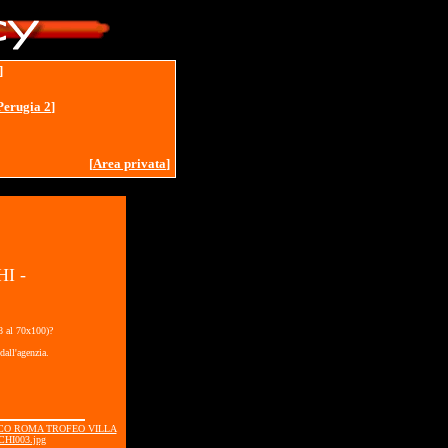
]
Perugia 2
]
[
Area privata
]
I -
18 al 70x100)?
dall'agenzia.
ISCO ROMA TROFEO VILLA
CHI003.jpg