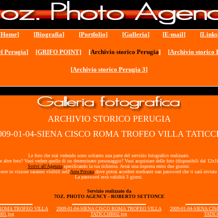
[
Home
] [
Biografia
] [
Portfolio
] [
Galleria
] [
E-mail
] [
Links
l Perugia
]
[GRIFO POINT]
[
Archivio storico Perugia
] [
Archivio storico 
[
Archivio storico Perugia 3
]
ARCHIVIO STORICO PERUGIA
2009-01-04-SIENA CISCO ROMA TROFEO VILLA TATICCH
Le foto che stai vedendo sono soltanto una parte del servizio fotografico realizzato.
e altre foto? Vuoi vedere quelle di un determinato personaggio? Vuoi acquistare delle foto (disponibili dal 12x
Scrivi all'Agenzia
specificando la tua richiesta. Avrai una risposta entro due giorrni.
ieste in visione saranno visibili nell'
Area Privata
dove potrai accedere mediante uan password che ti sarà inviata 
La password avrà validità 3 giorni.
Servizio realizzato da
7OZ. PHOTO AGENCY - ROBERTO SETTONCE
O ROMA TROFEO VILLA
2009-01-04-SIENA CISCO ROMA TROFEO VILLA
2009-01-04-SIENA C
01.jpg
TATICCHI002.jpg
TATIC