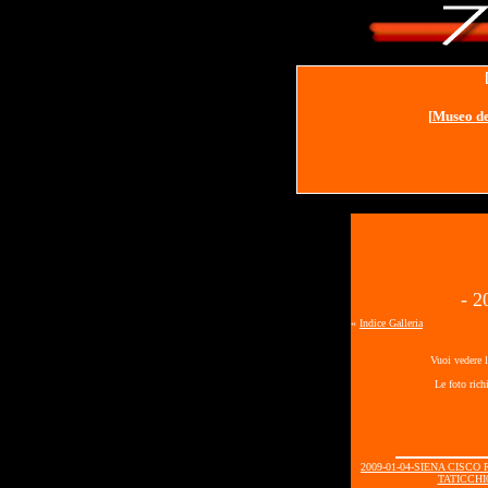
[
Museo de
- 
«
Indice Galleria
Vuoi vedere l
Le foto rich
2009-01-04-SIENA CISC
TATICCHI0