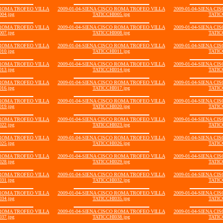
O ROMA TROFEO VILLA
2009-01-04-SIENA CISCO ROMA TROFEO VILLA
2009-01-04-SIENA C
04.jpg
TATICCHI005.jpg
TATIC
O ROMA TROFEO VILLA
2009-01-04-SIENA CISCO ROMA TROFEO VILLA
2009-01-04-SIENA C
07.jpg
TATICCHI008.jpg
TATIC
O ROMA TROFEO VILLA
2009-01-04-SIENA CISCO ROMA TROFEO VILLA
2009-01-04-SIENA C
10.jpg
TATICCHI011.jpg
TATIC
O ROMA TROFEO VILLA
2009-01-04-SIENA CISCO ROMA TROFEO VILLA
2009-01-04-SIENA C
13.jpg
TATICCHI014.jpg
TATIC
O ROMA TROFEO VILLA
2009-01-04-SIENA CISCO ROMA TROFEO VILLA
2009-01-04-SIENA C
16.jpg
TATICCHI017.jpg
TATIC
O ROMA TROFEO VILLA
2009-01-04-SIENA CISCO ROMA TROFEO VILLA
2009-01-04-SIENA C
19.jpg
TATICCHI020.jpg
TATIC
O ROMA TROFEO VILLA
2009-01-04-SIENA CISCO ROMA TROFEO VILLA
2009-01-04-SIENA C
22.jpg
TATICCHI023.jpg
TATIC
O ROMA TROFEO VILLA
2009-01-04-SIENA CISCO ROMA TROFEO VILLA
2009-01-04-SIENA C
25.jpg
TATICCHI026.jpg
TATIC
O ROMA TROFEO VILLA
2009-01-04-SIENA CISCO ROMA TROFEO VILLA
2009-01-04-SIENA C
28.jpg
TATICCHI029.jpg
TATIC
O ROMA TROFEO VILLA
2009-01-04-SIENA CISCO ROMA TROFEO VILLA
2009-01-04-SIENA C
31.jpg
TATICCHI032.jpg
TATIC
O ROMA TROFEO VILLA
2009-01-04-SIENA CISCO ROMA TROFEO VILLA
2009-01-04-SIENA C
34.jpg
TATICCHI035.jpg
TATIC
O ROMA TROFEO VILLA
2009-01-04-SIENA CISCO ROMA TROFEO VILLA
2009-01-04-SIENA C
37.jpg
TATICCHI038.jpg
TATIC