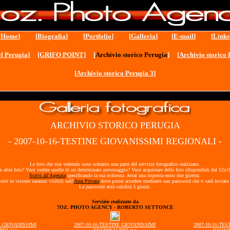
[
Home
] [
Biografia
] [
Portfolio
] [
Galleria
] [
E-mail
] [
Links
l Perugia
]
[GRIFO POINT]
[
Archivio storico Perugia
] [
Archivio storico 
[
Archivio storico Perugia 3
]
ARCHIVIO STORICO PERUGIA
- 2007-10-16-TESTINE GIOVANISSIMI REGIONALI -
Le foto che stai vedendo sono soltanto una parte del servizio fotografico realizzato.
e altre foto? Vuoi vedere quelle di un determinato personaggio? Vuoi acquistare delle foto (disponibili dal 12x
Scrivi all'Agenzia
specificando la tua richiesta. Avrai una risposta entro due giorrni.
ieste in visione saranno visibili nell'
Area Privata
dove potrai accedere mediante uan password che ti sarà inviata 
La password avrà validità 3 giorni.
Servizio realizzato da
7OZ. PHOTO AGENCY - ROBERTO SETTONCE
E GIOVANISSIMI
2007-10-16-TESTINE GIOVANISSIMI
2007-10-16-TE