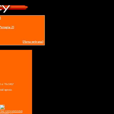
]
Perugia 2
]
[
Area privata
]
18 al 70x100)?
dall'agenzia.
STINE GIOVANISSIMI