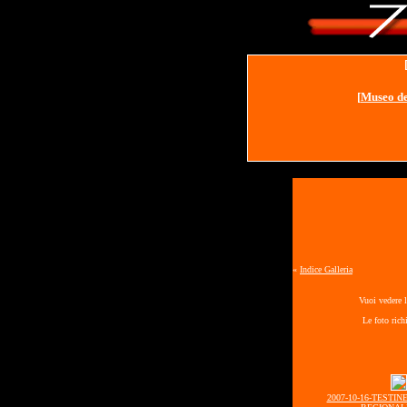
[
Museo de
«
Indice Galleria
Vuoi vedere l
Le foto rich
2007-10-16-TESTIN