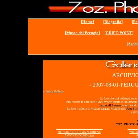
[
Home
] [
Biografia
] [
Po
[
Museo del Perugia
]
[GRIFO POINT]
[
Archi
ARCHIVIO
- 2007-08-01-PER
«
Indice Galleria
Le foto che stai vedendo sono s
Vuoi vedere le altre foto? Vuoi vedere quelle di un determ
Scrivi all'Agenzia
specificando 
Le foto richieste in visione saranno visibili nell'
Area Priv
La pass
7OZ. PHOTO 
2007-08-01-PERUGIA NUORESE
2007-
AMICHEVOLE001.jpg
A