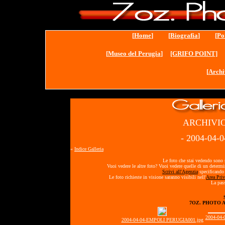
[
Home
] [
Biografia
] [
Po
[
Museo del Perugia
]
[GRIFO POINT]
[
Archi
ARCHIVIO
- 2004-04
«
Indice Galleria
Le foto che stai vedendo sono s
Vuoi vedere le altre foto? Vuoi vedere quelle di un determ
Scrivi all'Agenzia
specificando 
Le foto richieste in visione saranno visibili nell'
Area Priv
La pass
7OZ. PHOTO 
2004-04
2004-04-04-EMPOLI PERUGIA001.jpg